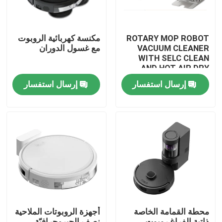
ROTARY MOP ROBOT
مكنسة كهربائية الروبوت
VACUUM CLEANER
مع غسول الدوران
WITH SELC CLEAN
AND HOT AIR DRY
MOP
إرسال استفسار
إرسال استفسار
بيت
منتجات
محطة القمامة الخاصة
أجهزة الروبوتات الملاحية
أشرطة فيديو
ذاتية الفراغ روبوت
نصف الجيروجرافيّة