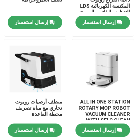
المكنسة الكهربائية LDS
التنظيف الذاتي والمسح
معلومات عنا
إرسال استفسار
إرسال استفسار
جولة في المعمل
رقابة جودة
اطلب اقتباس
الروبوت مكنسة كهربائية
ALL IN ONE STATION
منظف أرضيات روبوت
ROTARY MOP ROBOT
تجاري مع مياه تصريف
VACUUM CLEANER
محطة القاعدة
منظف ​​نوافذ الروبوت
WITH SELC CLEAN
MOP
إرسال استفسار
إرسال استفسار