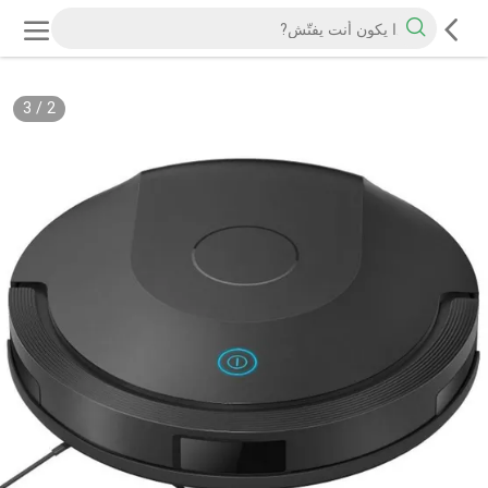
3
/
2