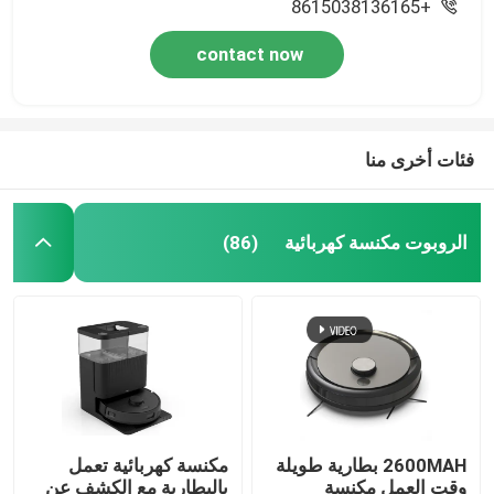
+8615038136165
contact now
فئات أخرى منا
الروبوت مكنسة كهربائية
(86)
2600MAH بطارية طويلة
مكنسة كهربائية تعمل
وقت العمل مكنسة
بالبطارية مع الكشف عن