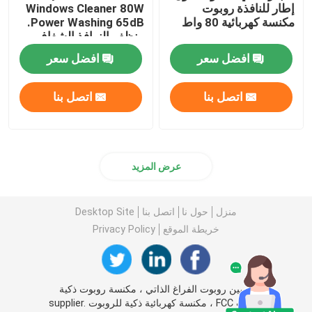
إطار للنافذة روبوت
Windows Cleaner 80W
مكنسة كهربائية 80 واط
Power Washing 65dB.
منظف النوافذ الشفاف
من كريستال روبوت
افضل سعر
افضل سعر
اتصل بنا
اتصل بنا
عرض المزيد
منزل
حول نا
اتصل بنا
Desktop Site
بيت
خريطة الموقع
Privacy Policy
منتجات
الصين روبوت الفراغ الذاتي ، مكنسة روبوت ذكية
بنفايات FCC ، مكنسة كهربائية ذكية للروبوت supplier.
أشرطة فيديو