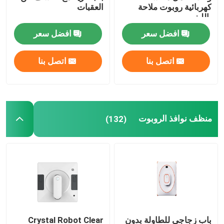
كهربائية روبوت ملاحة
العقبات
بالليزر
افضل سعر
افضل سعر
اتصل بنا
اتصل بنا
منظف ​​نوافذ الروبوت
(132)
باب زجاجي للطاولة بدون
Crystal Robot Clear