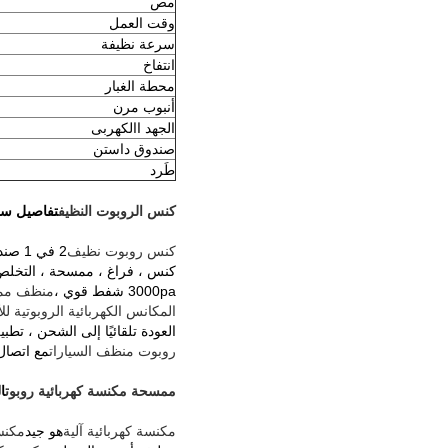
مص
وقت العمل
سرعة نظيفة
انتفاخ
محطة الغبار
أنبوب مرن
الجهد االكهربى
صندوق داستن
طَرد
كنس الروبوت النظيف
تفاصيل سر
كنس روبوت نظيف
2 في 1 صندوق قمامة متعدد (سلة مهملات 680 مل + خزان مياه 330 مل)
كنس ، فراغ ، ممسحة ، التخلص 
3000pa شفط قوي ،
منظف ​​مم
المكانس الكهربائية الروبوتية ل
العودة تلقائيًا إلى الشحن ، تطبيق ya
روبوت منظف السيارات
مع اتصال Wifi (Tuya APP) ، خزان المياه (
ممسحة مكنسة كهربائية روبوت
ا
مكنسة كهربائية آلية
هو جيد
مكنس