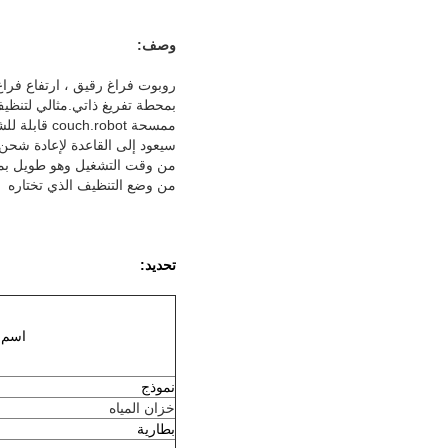
وصف:
روبوت فراغ رقيق ، ارتفاع فراغ
بمحطة تفريغ ذاتي.مثالي لتنظي
ممسحة couch.robot قابلة للشحن التلقائي ووقت تشغيل طويل ، روبوت تنظيف الغبار لتنظيف الأرضيات
سيعود إلى القاعدة لإعادة شحن نفس
من وقت التشغيل وهو طويل بم
من وضع التنظيف الذي تختاره
تحديد:
اسم ا
نموذج
خزان المياه
بطارية