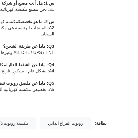
س 1: هل أنت مصنع أو شركة تجارية؟
a1: نحن مصنع مكنسة كهربائية ممسحة السيارات.
س 2: ما هو تخصصك
مكنسة كهربا
A2: المنتجات الرئيسية هي م
السجاد.
Q3: ماذا عن طريقة الشحن؟
A3: DHL / UPS / TNT وغيرها من الشحنات الجوية والبحرية كلها عملية.
Q4: ماذا عن الشفط العالي
المكا
A4: بشكل عام ، سيكون تاريخ التسليم 3-5 أيام عمل لكمية الشراء العادية ، ولكن إذا كان الطلب أكبر ، فيرجى التحقق منا أكثر.
Q5: ماذا عن ملصق روبوت تنظيف الأرضية والشعار؟
A5: تخصيص مكنسة كهربائية آلية وملصق وشعار ممسحة عمليًا.
بطاقة:
روبوت الفراغ الذاتي
مكنسة روبوت ذكية 