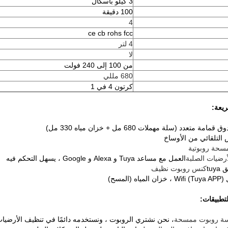
3 كيلو باسكال
100 دقيقة
4
ce cb rohs fcc
4 لتر
لا
من 100 إلى 240 فولت
680 مللي
كرتون 4 في 1
يعة:
التلقائي من الأوساخ
سحة روبوتية
لأرضيات الصلبة
العمل مع مساعد Tuya و Alexa و Google ، يسهل التحكم فيه
tu
كنس روبوت نظيف
المسح)
لتطبيقات:
ة روبوت ممسحة
، نحن نشتري الروبوت ، ونستخدمه دائمًا في تنظيف الأرضيا