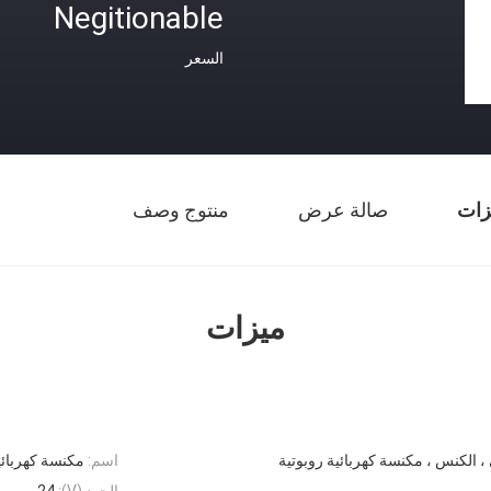
Negitionable
السعر
زات
صالة عرض
منتوج وصف
ميزات
 ، الكنس ، مكنسة كهربائية روبوتية
اسم:
مكنسة كهربائي
الجهد (V):
24