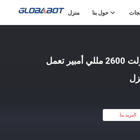
تجات
حول بنا
منزل
مكنسة كهربائية 24 فولت 2600 مللي أمبير تعمل
زل
البريد بنا