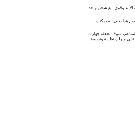
520 ، والتي توفر أداء تنظيف طويل الأمد وقوي. مع شحن واحد
م.هذا يعني أنه يمكنك
ن المتاعب سوف تجعله جهازك
ظ على منزلك نظيفة ونظيفة.