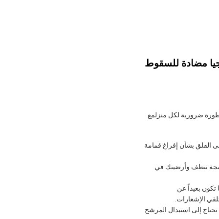
تطورة ضرورية لكل منزلمع
لى القلق بشأن إفراغ قمامة
مدمجة تنظف وأرضيتك في
تكون بعيداً عن
تلقي الإشعارات.
HE القابل للغسل، مما يعني أنك لا تحتاج إلى استبدال المرشح