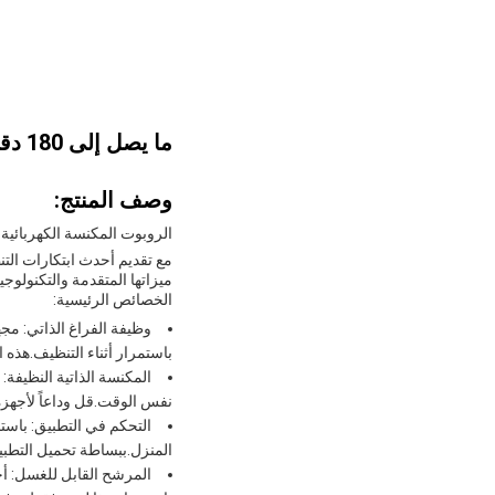
ما يصل إلى 180 دقيقة من عمر البطارية روبوت مكنسة كهربائية مع تكنولوجيا مضادة للسقوط
وصف المنتج:
الروبوت المكنسة الكهربائية 
مع تقديم أحدث ابتكارات الت
ميزاتها المتقدمة والتكنولو
الخصائص الرئيسية:
وظيفة الفراغ الذاتي: مجه
باستمرار أثناء التنظيف.هذه 
المكنسة الذاتية النظيفة
نفس الوقت.قل وداعاً لأجهزة 
التحكم في التطبيق: باست
المنزل.ببساطة تحميل التطبيق