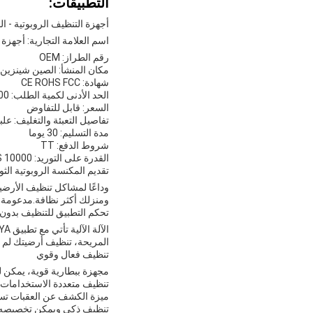
التطبيقات:
أجهزة التنظيف الروبوتية - ا
اسم العلامة التجارية: أجهزة 
رقم الطراز: OEM
مكان المنشأ: الصين شينزين
شهادة: CE ROHS FCC
الحد الأدنى لكمية الطلب: 500 PCS
السعر: قابل للتفاوض
تفاصيل التعبئة والتغليف: علب
مدة التسليم: 30 يوما
شروط الدفع: TT
القدرة على التوريد: 10000 PCS / الشهر
تقديم المكنسة الروبوتية الثو
وداعًا لمشاكل تنظيف الأرضي
ومنزلك أكثر نظافة.مدعومة بال
تحكم التطبيق للتنظيف بدون
المريحة، تنظيف أرضيتك لم 
تنظيف فعال وقوي
مجهزة ببطارية قوية، يمكن ل
تنظيف متعددة الاستخدامات 
ميزة الكشف عن العقبات تسا
تنظيف ذكي ويمكن تخصيصه