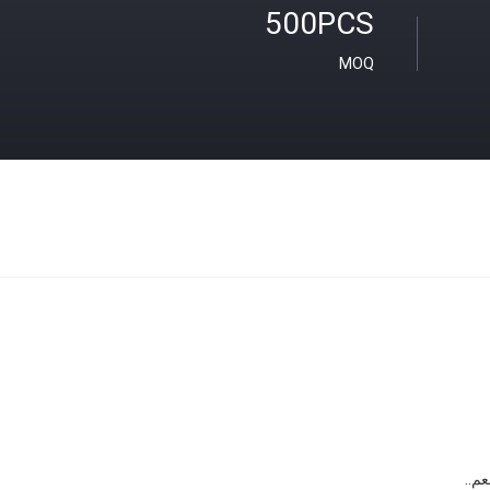
500PCS
MOQ
عم..