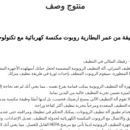
منتوج وصف
- رفيقك المثالي في التنظيف
نظيف المنزلي، آلة التنظيف الروبوتية المصممة لجعل حياتك أسهلهذه الأجهزة الم
جيا المتطورة، سيقوم الروبوت المنظف بإحداث ثورة في طريقة تنظيف منزلك.
زة آلة التنظيف الروبوتية بمكب قمامة يفرغ نفسه ، مما يعني أنك لم تعد بحاجة إ
الميزة تضمن تجربة التنظيف خالية من اليدين تماما.
: لا تقوم آلة التنظيف الآلي بمسح أرضيتك فحسب، بل لديها أيضًا وظيفة مكنسة 
التنظيف المتعددة ومرحباً بتجربة تنظيف أكثر كفاءة وراحة.
خدام تطبيق آلة تنظيف الروبوتات، يمكنك التحكم في تنظيفك ومراقبته حتى عندما 
 والاتصال مع الروبوت المكنسة الكهربائية لجدولة التنظيف، تعديل الإعدادات، و
المرشح القابل للغسل: أجهزة التنظيف الروبوتية لدينا تأتي مع مرشح PA