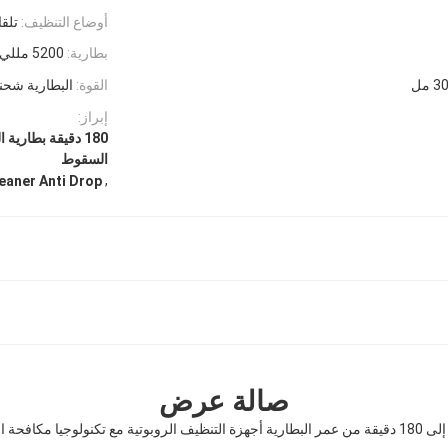
أوضاع التنظيف:
تلقا
بطارية:
5200 مللي أمبير
 مل
القوة:
البطارية شح
إبراز:
180 دقيقة بطاري
السقوط
,
eaner Anti Drop
صالة عرض
بوتية مع تكنولوجيا مكافحة السقوط