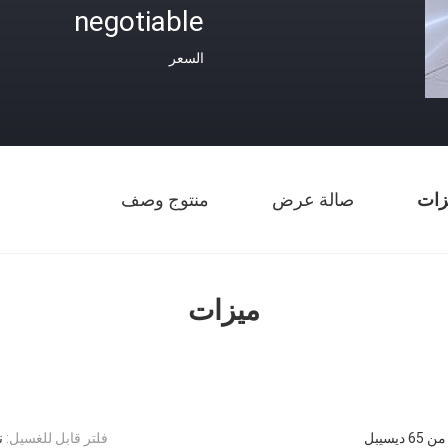
negotiable
السعر
زات
صالة عرض
منتوج وصف
ميزات
6 ديسيبل
فلتر قابل للغسيل:
ن