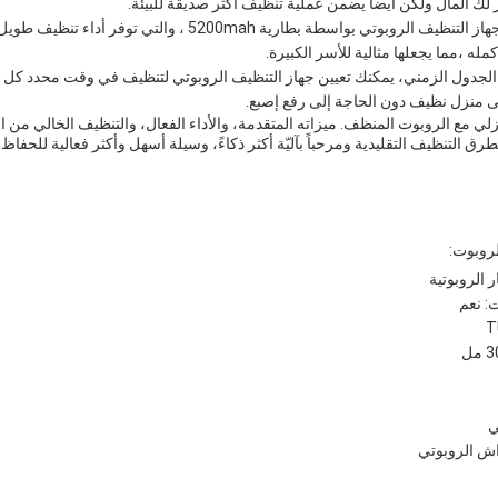
لك المال ولكن أيضا يضمن عملية تنظيف أكثر صديقة للبيئة.
بطارية قوية: يتم تشغيل جهاز التنظيف الروبوتي بواسطة بطارية 0mah
له ،مما يجعلها مثالية للأسر الكبيرة.
الجدول الزمني، يمكنك تعيين جهاز التنظيف الروبوتي لتنظيف في وقت محدد كل يو
لى منزل نظيف دون الحاجة إلى رفع إصبع.
لي مع الروبوت المنظف. ميزاته المتقدمة، والأداء الفعال، والتنظيف الخالي م
طرق التنظيف التقليدية ومرحباً بآليّة أكثر ذكاءً، وسيلة أسهل وأكثر فعالية للحفا
روبوت:
 الروبوتية
: نعم
ي
راش الروبوتي