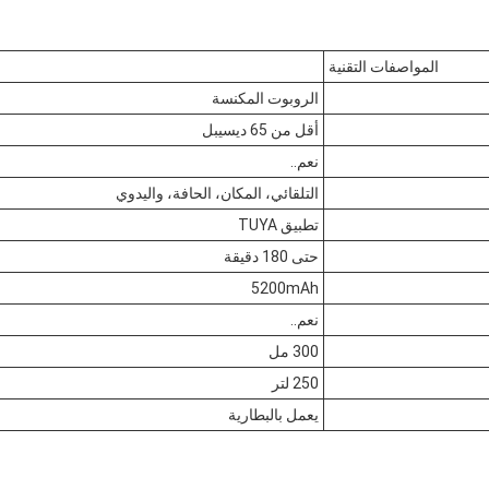
المواصفات التقنية
الروبوت المكنسة
أقل من 65 ديسيبل
نعم..
التلقائي، المكان، الحافة، واليدوي
تطبيق TUYA
حتى 180 دقيقة
5200mAh
نعم..
300 مل
250 لتر
يعمل بالبطارية