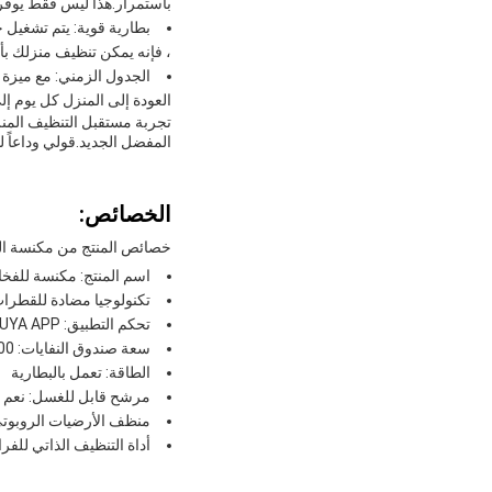
باستمرار.هذا ليس فقط يوفر 
، فإنه يمكن تنظيف منزلك بأكم
الجدول الزمني: مع ميزة 
العودة إلى المنزل كل يوم إ
تجربة مستقبل التنظيف المنز
المفضل الجديد.قولي وداعاً ل
الخصائص:
خصائص المنتج من مكنسة ال
اسم المنتج: مكنسة للفخار
تكنولوجيا مضادة للقطرات
تحكم التطبيق: TUYA APP
سعة صندوق النفايات: 300 مل
الطاقة: تعمل بالبطارية
مرشح قابل للغسل: نعم
منظف الأرضيات الروبوت
أداة التنظيف الذاتي للف