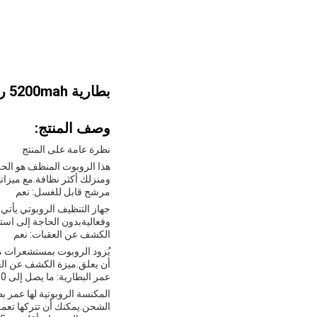
بطارية 5200mah روبوت المكواة النظيفة الذاتية الفراغ أقل من 65dB وظيفة التنظيف الذاتي
وصف المنتج:
نظرة عامة على المنتج
هذا الروبوت المنظف هو الح
ومنزلك أكثر نظافة.مع ميزاته
مرشح قابل للغسل: نعم
جهاز التنظيف الروبوتي يأتي
وفعاليةبدون الحاجة إلى است
الكشف عن العقبات: نعم
يُزود الروبوت بمستشعرات مت
أن يعلق.ميزة الكشف عن العق
عمر البطارية: ما يصل إلى 180 دقيقة
الشحن.يمكنك أن تتركها تعمل