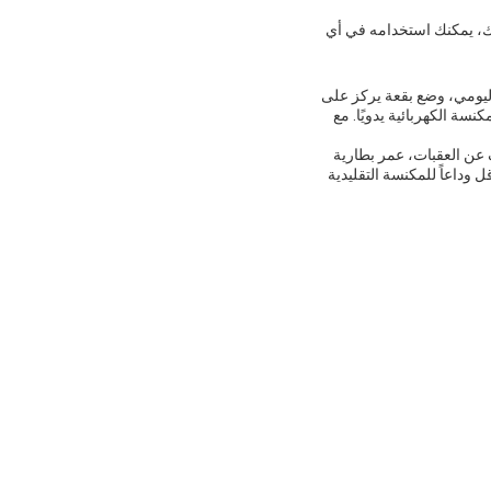
أو يزعج منزلك، يمكنك استخدامه في أي
اليومي، وضع بقعة يركز على
ة الكهربائية يدويًا. مع
 عن العقبات، عمر بطارية
داعاً للمكنسة التقليدية