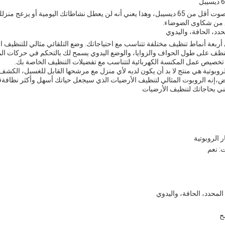
يعمل هذا الروبوت بمستوى صوت أقل من 65 ديسيبل، وهذا يعني أنه لن يعطل نشاطاتك اليومية 
قلق من شكاوى الضوضاء.
حدد، الحافة، واليدوي
 أربعة أنماط تنظيف مختلفة تتناسب مع احتياجاتك. وضع التلقائي مثالي للتنظيف 
ف على طول الحواف والزوايا، والوضع اليدوي يسمح لك بالتحكم في حركات المكنس
 تخصيص عمل المكنسة الكهربائية لتتناسب مع تفضيلات التنظيف الخاصة بك.
لروبوتية هي منتج لا بد أن يكون لديه لأي منزل مع مرشحها القابل للغسيل، الكشف
نه الروبوت المثالي لتنظيف الأرضيات الذي سيجعل حياتك أسهل وأكثر نظافةقل و
تني بحاجاتك لتنظيف الأرضيات
 الروبوتية
: نعم
 المحدد، الحافة، واليدوي
ح