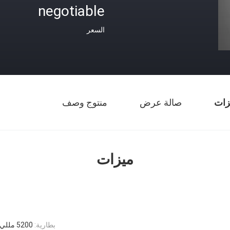
negotiable
السعر
زات
صالة عرض
منتوج وصف
ميزات
بطارية:
5200 مللي أمبير