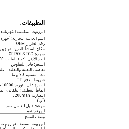
التطبيقات:
الروبوت المكنسة الكهربائية
اسم العلامة التجارية: أجهزة 
رقم الطراز: OEM
مكان المنشأ: الصين شينزين
شهادة: CE ROHS FCC
الحد الأدنى لكمية الطلب: 500 PCS
السعر: قابل للتفاوض
تفاصيل التعبئة والتغليف: علب
مدة التسليم: 30 يوما
شروط الدفع: TT
القدرة على التوريد: 10000 PCS / الشهر
أنماط التنظيف: التلقائي، الم
البطارية: 5200mah
(أب)
مرشح قابل للغسل: نعم
الموعد: نعم
وصف المنتج
الروبوت المنظف هو روبوت ت
أداة منزلية ذكية مثالية للأف