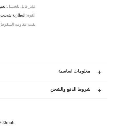
فلتر قابل للغسيل:
نعم.
القوة:
البطارية شحنت
تقنية مقاومة السقوط:
معلومات اساسية
شروط الدفع والشحن
5200mah بطارية تنظيف الذاتية الروبوت المكنسة الرشاشة أقل من 65dB وظيف