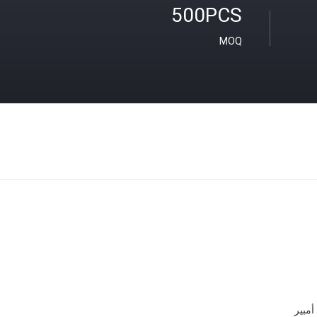
500PCS
MOQ