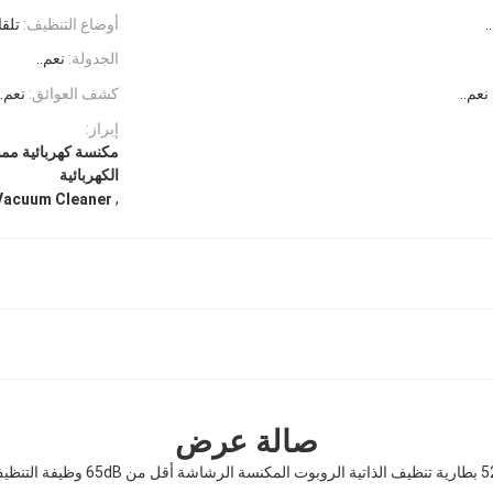
.
أوضاع التنظيف:
تلقا
الجدولة:
نعم..
نعم..
كشف العوائق:
نعم..
إبراز:
الكهربائية
,
Vacuum Cleaner
صالة عرض
ة التنظيف الذاتي