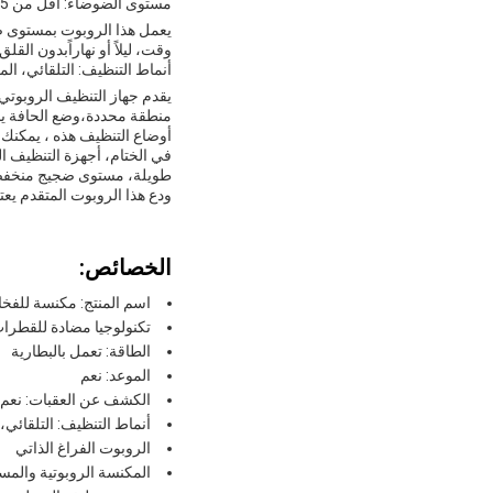
مستوى الضوضاء: أقل من 65 ديسيبل
وقت، ليلاً أو نهاراًبدون ال
أنماط التنظيف: التلقائي، الم
يقدم جهاز التنظيف الروبوتي
منطقة محددة،وضع الحافة ينظ
أوضاع التنظيف هذه ، يمكنك
في الختام، أجهزة التنظيف ا
طويلة، مستوى ضجيج منخفض،إ
ودع هذا الروبوت المتقدم يع
الخصائص:
اسم المنتج: مكنسة للفخار
تكنولوجيا مضادة للقطرات
الطاقة: تعمل بالبطارية
الموعد: نعم
الكشف عن العقبات: نعم
أنماط التنظيف: التلقائي،
الروبوت الفراغ الذاتي
المكنسة الروبوتية والمس