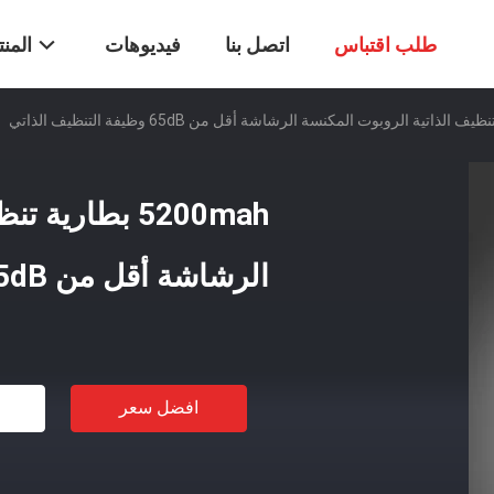
طلب اقتباس
اتصل بنا
فيديوهات
المن
5200mah بطاري
الرشاشة أقل من 65dB وظيفة التنظيف الذاتي
افضل سعر