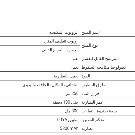
اسم المنتج
الروبوت المكنسة
روبوت تنظيف المنزل
نوع المنتج
الروبوت الفراغ الذاتي
المرشح القابل للغسل
نعم..
تكنولوجيا مكافحة السقوط
نعم..
القوة
يعمل بالبطارية
طرق التنظيف
التلقائي، المكان، الحافة، واليدوي
خزان الماء
250 لتر
عمر البطارية
حتى 180 دقيقة
سعة صندوق النفايات
300 مل
تحكم التطبيق
تطبيق TUYA
بطارية
5200mAh