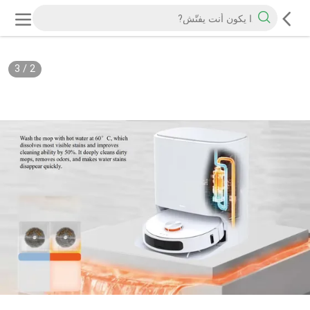
3
/
2