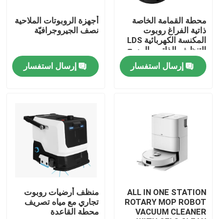
محطة القمامة الخاصة
أجهزة الروبوتات الملاحية
معلومات عنا
ذاتية الفراغ روبوت
نصف الجيروجرافيّة
المكنسة الكهربائية LDS
التنظيف الذاتي والمسح
جولة في المعمل
إرسال استفسار
إرسال استفسار
رقابة جودة
اطلب اقتباس
الروبوت مكنسة كهربائية
منظف ​​نوافذ الروبوت
ALL IN ONE STATION
منظف أرضيات روبوت
ROTARY MOP ROBOT
تجاري مع مياه تصريف
VACUUM CLEANER
محطة القاعدة