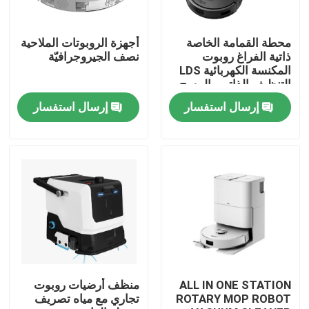
معلومات عنا
محطة القمامة الخاصة
أجهزة الروبوتات الملاحية
ذاتية الفراغ روبوت
نصف الجيروجرافيّة
المكنسة الكهربائية LDS
جولة في المعمل
التنظيف الذاتي والمسح
إرسال استفسار
إرسال استفسار
رقابة جودة
اطلب اقتباس
الروبوت مكنسة كهربائية
منظف ​​نوافذ الروبوت
ALL IN ONE STATION
منظف أرضيات روبوت
ROTARY MOP ROBOT
تجاري مع مياه تصريف