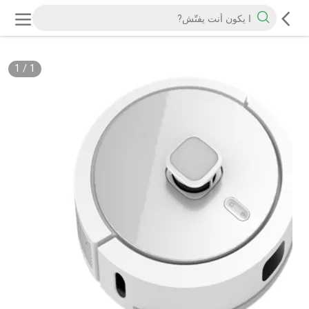
1
/
1