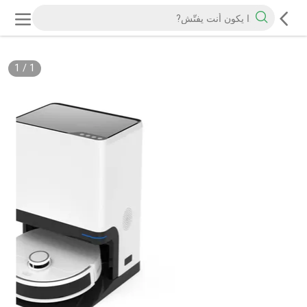
1
/
1