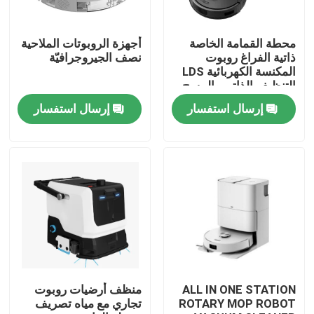
معلومات عنا
محطة القمامة الخاصة
أجهزة الروبوتات الملاحية
ذاتية الفراغ روبوت
نصف الجيروجرافيّة
المكنسة الكهربائية LDS
جولة في المعمل
التنظيف الذاتي والمسح
إرسال استفسار
إرسال استفسار
رقابة جودة
اطلب اقتباس
الروبوت مكنسة كهربائية
منظف ​​نوافذ الروبوت
ALL IN ONE STATION
منظف أرضيات روبوت
ROTARY MOP ROBOT
تجاري مع مياه تصريف