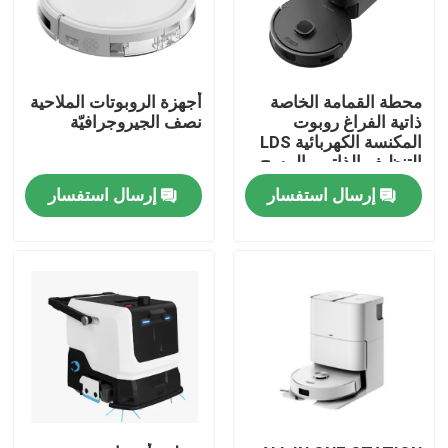
معلومات عنا
محطة القمامة الخاصة
أجهزة الروبوتات الملاحية
جولة في المعمل
ذاتية الفراغ روبوت
نصف الجيروجرافيّة
المكنسة الكهربائية LDS
التنظيف الذاتي والمسح
رقابة جودة
إرسال استفسار
إرسال استفسار
اطلب اقتباس
الروبوت مكنسة كهربائية
منظف ​​نوافذ الروبوت