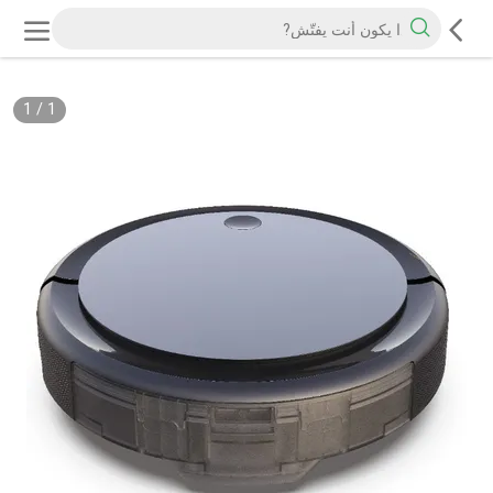
1
/
1