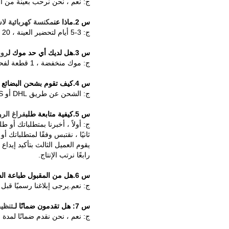
ج: نعم ، نحن نرحب بعينة من أج
س 2.ماذا عن
مكنسة كهربائية لا
ج: 3-5 أيام لتحضير العينة ، 20 يوم عمل للإنتاج بالجملة.
س 3.هل لديك أي حد موك ل
روب
ج: موك منخفضة ، 1 قطعة لفحص العينة متاح.
س 4.كيف تقوم بشحن البضائع وكم يستغرق وصولها؟
ج: الشحن عن طريق DHL أو UPS أو FedEx أو TNT.يستغرق الوصول 3-5 أيام.الشحن الجوي والبحري اختياري أيضًا.
س 5.كيفية متابعة طلب
فراغ الر
ج: أولاً ، أخبرنا بمتطلباتك أو طل
ثانيًا ، نقتبس وفقًا لمتطلباتك أو 
يقوم العميل الثالث بتأكيد إيدا
رابعًا نرتب الإنتاج.
س 6.هل من المقبول طباعة الشعار الخاص بي
ج: نعم.يرجى إبلاغنا رسميًا قبل إ
س 7: هل تقدمون ضمانًا لـ
تنظي
ج: نعم ، نحن نقدم ضمانًا لمدة