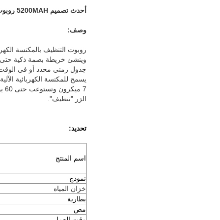
أحدث تصميم 5200MAH روبوت مكنسة كهربائية ذاتية التفريغ جامع الغبار
وصف:
روبوت التنظيف بالمكنسة الكهرب
وينشئ خريطة بصمة ذكية حتى تت
جدول زمني محدد أو في الوقت ا
يسمح للمكنسة الكهربائية الآلية بإفراغ نفس
7 ميكرون وتستوعب حتى 60 يومًا من التنظيف.تم تصميم روبوت التنظيف الشامل للعمل ببساطة مع المكبس
الزر "تنظيف".
تحديد:
اسم المنتج
نموذج
خزان المياه
بطارية
مص
وقت العمل