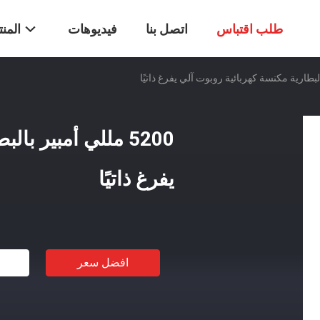
طلب اقتباس
اتصل بنا
فيديوهات
المن
5200 مللي أمبير ب
يفرغ ذاتيًا
افضل سعر