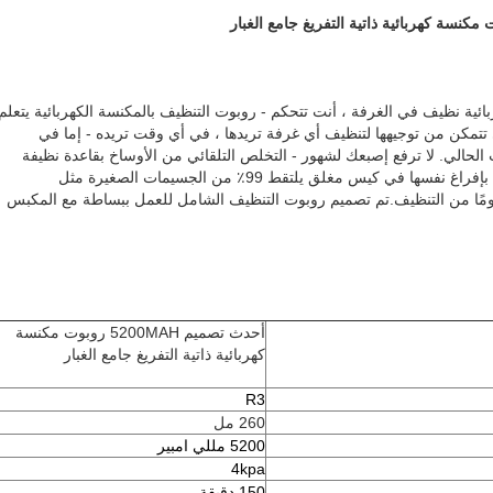
ائية نظيف في الغرفة ، أنت تتحكم - روبوت التنظيف بالمكنسة الكهربائية يتعلم
مكن من توجيهها لتنظيف أي غرفة تريدها ، في أي وقت تريده - إما في
لحالي. لا ترفع إصبعك لشهور - التخلص التلقائي من الأوساخ بقاعدة نظيفة
ها في كيس مغلق يلتقط 99٪ من الجسيمات الصغيرة مثل
أحدث تصميم 5200MAH روبوت مكنسة
كهربائية ذاتية التفريغ جامع الغبار
R3
260 مل
5200 مللي امبير
4kpa
150 دقيقة