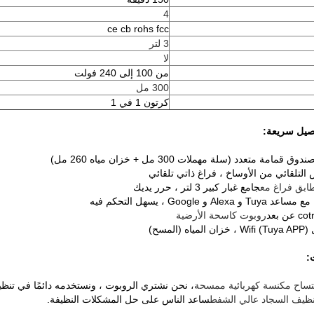
4
ce cb rohs fcc
3 لتر
لا
من 100 إلى 240 فولت
300 مل
كرتون 1 في 1
صيل سريعة:
لتلقائي من الأوساخ ، فراغ ذاتي تلقائي
ابق فراغ مع
جامع غبار كبير 3 لتر ، حرر يديك
T و Alexa و Google ، يسهل التحكم فيه
روبوت كاسحة الأرضية
المسح)
:
تساح مكنسة كهربائية ممسحة
، نحن نشتري الروبوت ، ونستخدمه دائمًا في تنظ
ظيف السجاد عالي الشفط
ساعد الناس على حل المشكلات النظيفة.