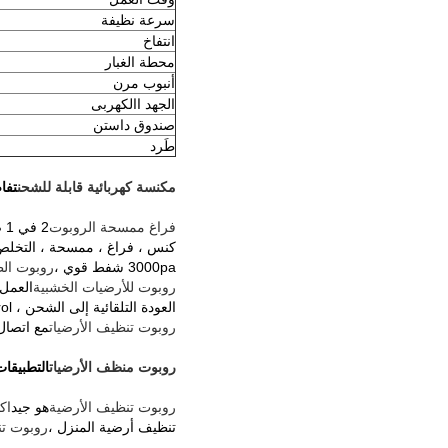
سرعة نظيفة
انتفاخ
محطة الغبار
أنبوب مرن
الجهد االكهربى
صندوق داستن
طَرد
مكنسة كهربائية قابلة للشحن
تفا
فراغ ممسحة الروبوت
2 في 1 صندوق قمامة متعدد (سلة مهملات 300 مل + خزان مياه 260 مل)
كنس ، فراغ ، ممسحة ، التخلص ا
3000pa شفط قوي ،
روبوت الط
روبوت للأرضيات الخشبية
العمل مع مساعد uya
العودة التلقائية إلى الشحن ، cotrol عن بعد
روبوت تنظيف الأرضيات
مع اتصال Wifi (Tuya APP) ، خزان المياه (
روبوت منظف الأرضيات
التطبيقات
روبوت تنظيف الأرضية
هو جيد
اك
تنظيف أرضية المنزل ،
روبوت تن