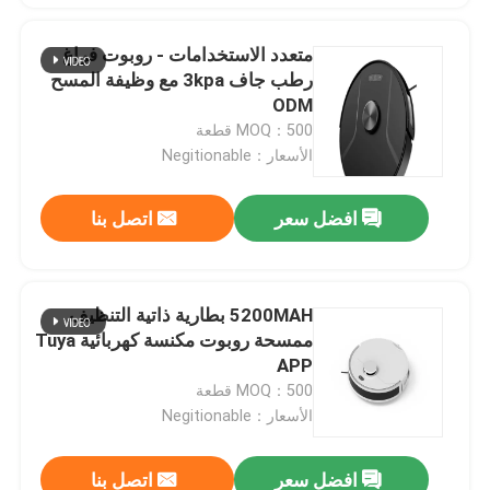
متعدد الاستخدامات - روبوت فراغ
رطب جاف 3kpa مع وظيفة المسح
ODM
MOQ：500 قطعة
الأسعار：Negitionable
افضل سعر
اتصل بنا
5200MAH بطارية ذاتية التنظيف
ممسحة روبوت مكنسة كهربائية Tuya
APP
MOQ：500 قطعة
الأسعار：Negitionable
افضل سعر
اتصل بنا