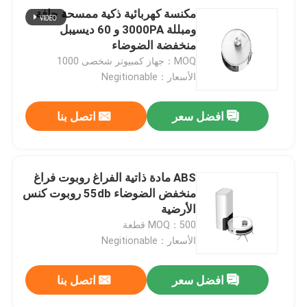
مكنسة كهربائية ذكية ممسحة جافة
ومبللة 3000PA و 60 ديسيبل
منخفضة الضوضاء
MOQ：جهاز كمبيوتر شخصى 1000
الأسعار：Negitionable
افضل سعر
اتصل بنا
ABS مادة ذاتية الفراغ روبوت فراغ
منخفض الضوضاء 55db روبوت كنس
الأرضية
MOQ：500 قطعة
الأسعار：Negitionable
افضل سعر
اتصل بنا