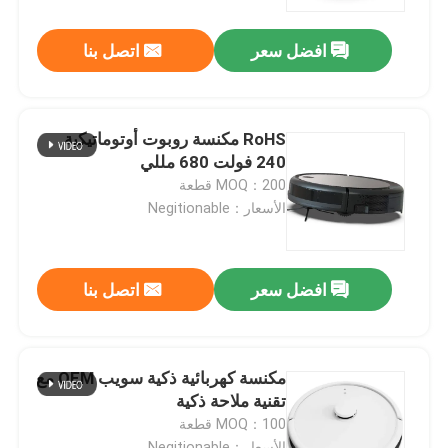
افضل سعر
اتصل بنا
معلومات عنا
جولة في المعمل
RoHS مكنسة روبوت أوتوماتيكية
240 فولت 680 مللي
رقابة جودة
MOQ：200 قطعة
الأسعار：Negitionable
اطلب اقتباس
افضل سعر
اتصل بنا
الروبوت مكنسة كهربائية
منظف ​​نوافذ الروبوت
مكنسة كهربائية ذكية سويب OEM مع
تقنية ملاحة ذكية
MOQ：100 قطعة
الأسعار：Negitionable