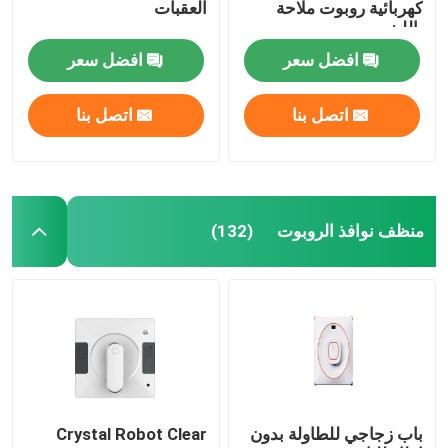
كهربائية روبوت ملاحة
العقبات
بالليزر
افضل سعر
افضل سعر
اتصل بنا
اتصل بنا
منظف ​​نوافذ الروبوت
(132)
باب زجاجي للطاولة بدون
Crystal Robot Clear