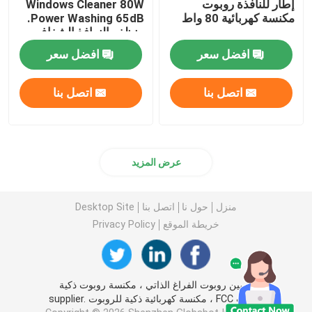
إطار للنافذة روبوت
Windows Cleaner 80W
مكنسة كهربائية 80 واط
Power Washing 65dB.
منظف النوافذ الشفاف
من كريستال روبوت
افضل سعر
افضل سعر
اتصل بنا
اتصل بنا
عرض المزيد
منزل
حول نا
اتصل بنا
Desktop Site
خريطة الموقع
Privacy Policy
الصين روبوت الفراغ الذاتي ، مكنسة روبوت ذكية
بنفايات FCC ، مكنسة كهربائية ذكية للروبوت supplier.