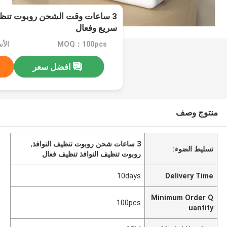
3 ساعات وقت الشحن روبوت تنظي
سريع وفعال
MOQ：100pcs
الأسعا
افضل سعر
منتوج وصف
3 ساعات شحن روبوت تنظيف النوافذ
,
تسليط الضوء:
روبوت تنظيف النوافذ تنظيف فعال
10days
Delivery Time
Minimum Order Q
100pcs
uantity