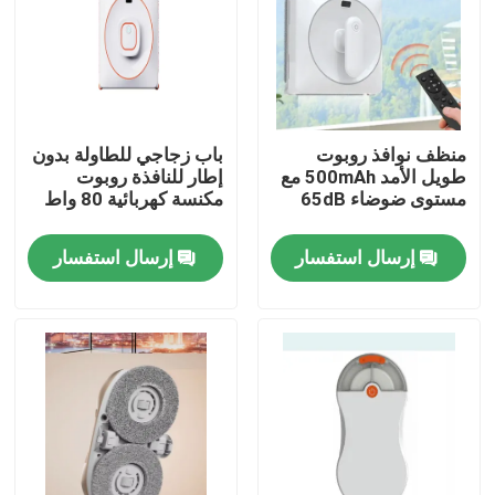
منظف نوافذ روبوت
باب زجاجي للطاولة بدون
طويل الأمد 500mAh مع
إطار للنافذة روبوت
مستوى ضوضاء 65dB
مكنسة كهربائية 80 واط
إرسال استفسار
إرسال استفسار
بيت
منتجات
أشرطة فيديو