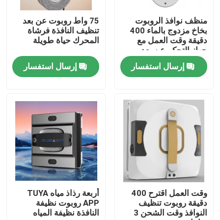
منظف ​​نوافذ الروبوت
75 واط روبوت عن بعد
معلومات عنا
بخاخ مزدوج بالماء 400
تنظيف النافذة فرشاة
دقيقة وقت العمل مع
المحرك حياة طويلة
جهاز التحكم عن بعد
جولة في المعمل
إرسال استفسار
إرسال استفسار
رقابة جودة
اطلب اقتباس
الروبوت مكنسة كهربائية
منظف ​​نوافذ الروبوت
وقت العمل اقترح 400
أربعة رذاذ مياه TUYA
دقيقة روبوت تنظيف
APP روبوت نظيفة
النوافذ وقت الشحن 3
النافذة نظيفة المياه