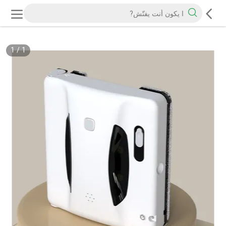
1
/
1