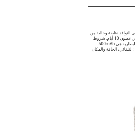
وهذا هو الحل المثالي للحفاظ على النوافذ نظيفة وخالية من
خطوط.الحد الأدنى للكميات هو 200 قطعة و سعرها قابل للتفاوض. الحزمة عبارة عن علبة ومدة التسليم هي في غضون 10 أيام. شروط
الدفع هي T / T. القدرة على التوريد هي 5000PCS / الشهر. طريق التنظيف يشمل N ، Z ، Edge clean.سعة البطارية هي 500mAh
نظيف: التلقائي، الحافة والمكان.