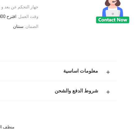
جهاز التحكم عن بعد و APP:
وقت العمل:
اقترح 400 دقيقة دع الروبوت يستريح
الضمان:
سنتان
معلومات اساسية
شروط الدفع والشحن
منظف النوافذ الروبوتية OEM صافي