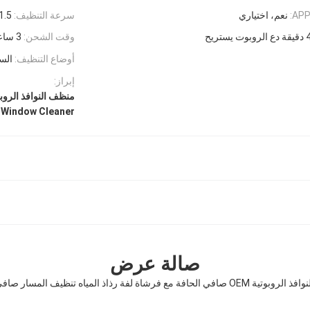
نعم، اختياري
سرعة التنظيف:
1.5 دقيقة لكل متر مر
وقت الشحن:
3 ساعات
أوضاع التنظيف:
السي
إبراز:
منظف النوافذ الروبو
 Window Cleaner
صالة عرض
 الحافة مع فرشاة لفة رذاذ المياه تنظيف المسار صافي الحافة