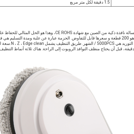
1.5 دقيقة لكل متر مربع
منظف النوافذ الروبوت هو غسالة نافذة ذكية من الصين مع شهادة CE ROHS، 
وقت العمل يصل إلى 400 دقيقة، قبل أن يحتاج منظف النوافذ الروبوت إلى الراحة. هناك ثلاثة أنماط الت