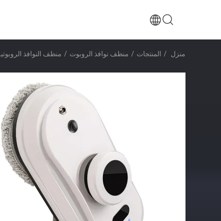
منزل
/
المنتجات
/
منظف ​​نوافذ الروبوت
/
منظف النوافذ الروبوتية OEM صافي الحافة مع فرشاة لفة رذاذ المياه تنظيف المسار صافي ا