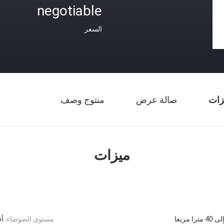
negotiable
السعر
زات
صالة عرض
منتوج وصف
ميزات
را مربعا
مستوى الضوضاء:
أقل