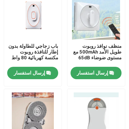
منظف نوافذ روبوت
باب زجاجي للطاولة بدون
طويل الأمد 500mAh مع
إطار للنافذة روبوت
مستوى ضوضاء 65dB
مكنسة كهربائية 80 واط
إرسال استفسار
إرسال استفسار
بيت
منتجات
أشرطة فيديو