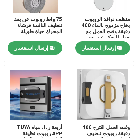
معلومات عنا
منظف ​​نوافذ الروبوت
75 واط روبوت عن بعد
بخاخ مزدوج بالماء 400
تنظيف النافذة فرشاة
دقيقة وقت العمل مع
المحرك حياة طويلة
جولة في المعمل
جهاز التحكم عن بعد
إرسال استفسار
إرسال استفسار
رقابة جودة
اطلب اقتباس
الروبوت مكنسة كهربائية
منظف ​​نوافذ الروبوت
وقت العمل اقترح 400
أربعة رذاذ مياه TUYA
دقيقة روبوت تنظيف
APP روبوت نظيفة