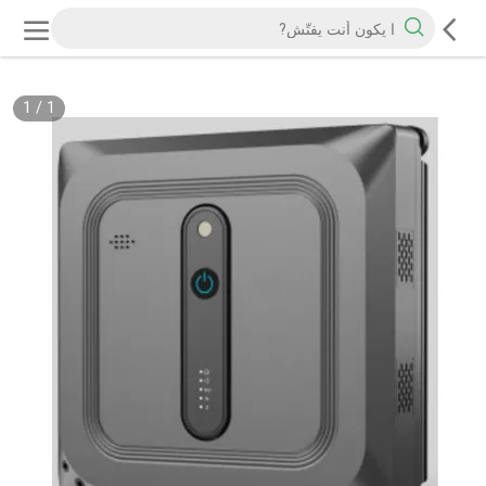
1
/
1