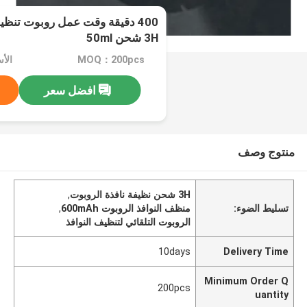
3H شحن 50ml
MOQ：200pcs
الأسعا
افضل سعر
منتوج وصف
3H شحن نظيفة نافذة الروبوت
,
تسليط الضوء:
منظف النوافذ الروبوت 600mAh
,
الروبوت التلقائي لتنظيف النوافذ
10days
Delivery Time
Minimum Order Q
200pcs
uantity