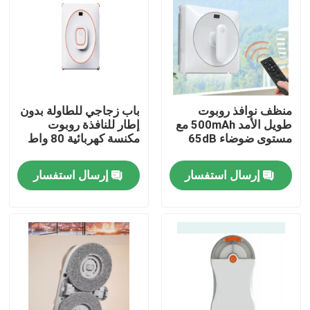
منظف نوافذ روبوت
باب زجاجي للطاولة بدون
طويل الأمد 500mAh مع
إطار للنافذة روبوت
مستوى ضوضاء 65dB
مكنسة كهربائية 80 واط
إرسال استفسار
إرسال استفسار
بيت
منتجات
أشرطة فيديو