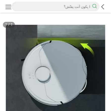
1
/
1