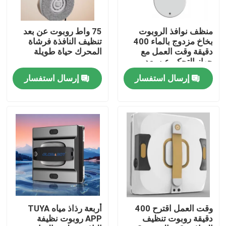
معلومات عنا
منظف ​​نوافذ الروبوت
75 واط روبوت عن بعد
بخاخ مزدوج بالماء 400
تنظيف النافذة فرشاة
دقيقة وقت العمل مع
المحرك حياة طويلة
جولة في المعمل
جهاز التحكم عن بعد
إرسال استفسار
إرسال استفسار
رقابة جودة
اطلب اقتباس
الروبوت مكنسة كهربائية
منظف ​​نوافذ الروبوت
وقت العمل اقترح 400
أربعة رذاذ مياه TUYA
دقيقة روبوت تنظيف
APP روبوت نظيفة