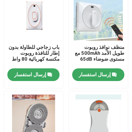
منظف نوافذ روبوت
باب زجاجي للطاولة بدون
طويل الأمد 500mAh مع
إطار للنافذة روبوت
مستوى ضوضاء 65dB
مكنسة كهربائية 80 واط
إرسال استفسار
إرسال استفسار
بيت
منتجات
أشرطة فيديو