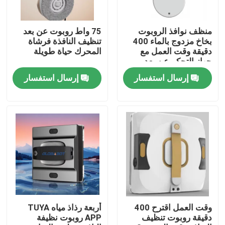
معلومات عنا
منظف ​​نوافذ الروبوت
75 واط روبوت عن بعد
بخاخ مزدوج بالماء 400
تنظيف النافذة فرشاة
دقيقة وقت العمل مع
المحرك حياة طويلة
جولة في المعمل
جهاز التحكم عن بعد
إرسال استفسار
إرسال استفسار
رقابة جودة
اطلب اقتباس
الروبوت مكنسة كهربائية
منظف ​​نوافذ الروبوت
وقت العمل اقترح 400
أربعة رذاذ مياه TUYA
دقيقة روبوت تنظيف
APP روبوت نظيفة