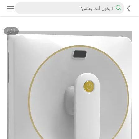
1
/
1