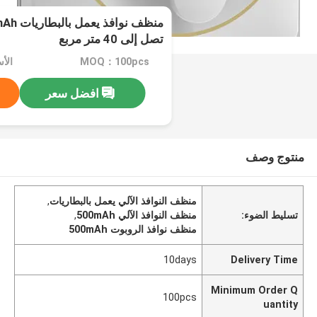
تصل إلى 40 متر مربع
MOQ：100pcs
الأسعا
افضل سعر
منتوج وصف
منظف النوافذ الآلي يعمل بالبطاريات
,
تسليط الضوء:
منظف النوافذ الآلي 500mAh
,
منظف نوافذ الروبوت 500mAh
10days
Delivery Time
Minimum Order Q
100pcs
uantity