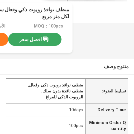
لكل متر مربع
MOQ：100pcs
الأسعا
افضل سعر
منتوج وصف
منظف نوافذ روبوت ذكي وفعال
,
تسليط الضوء:
منظف نافذة بدون سلك
,
الروبوت الذكي للفراغ
10days
Delivery Time
Minimum Order Q
100pcs
uantity