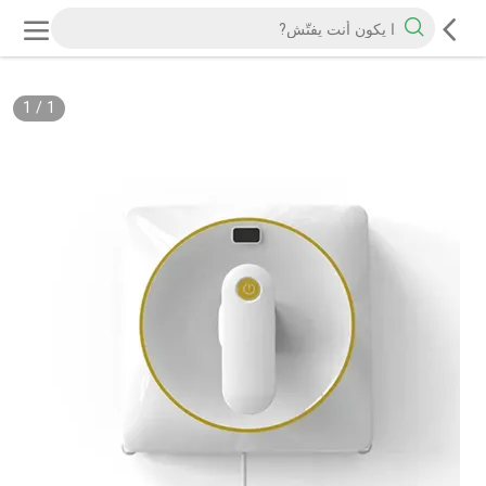
1
/
1