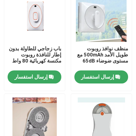
منظف نوافذ روبوت
باب زجاجي للطاولة بدون
طويل الأمد 500mAh مع
إطار للنافذة روبوت
مستوى ضوضاء 65dB
مكنسة كهربائية 80 واط
إرسال استفسار
إرسال استفسار
بيت
منتجات
أشرطة فيديو