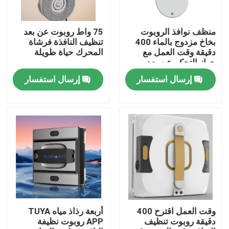
معلومات عنا
منظف ​​نوافذ الروبوت
75 واط روبوت عن بعد
بخاخ مزدوج بالماء 400
تنظيف النافذة فرشاة
دقيقة وقت العمل مع
المحرك حياة طويلة
جولة في المعمل
جهاز التحكم عن بعد
إرسال استفسار
إرسال استفسار
رقابة جودة
اطلب اقتباس
الروبوت مكنسة كهربائية
منظف ​​نوافذ الروبوت
وقت العمل اقترح 400
أربعة رذاذ مياه TUYA
دقيقة روبوت تنظيف
APP روبوت نظيفة