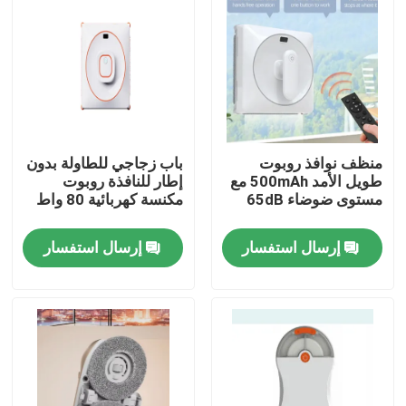
منظف نوافذ روبوت
باب زجاجي للطاولة بدون
طويل الأمد 500mAh مع
إطار للنافذة روبوت
مستوى ضوضاء 65dB
مكنسة كهربائية 80 واط
إرسال استفسار
إرسال استفسار
بيت
منتجات
أشرطة فيديو