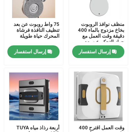
معلومات عنا
منظف ​​نوافذ الروبوت
75 واط روبوت عن بعد
بخاخ مزدوج بالماء 400
تنظيف النافذة فرشاة
جولة في المعمل
دقيقة وقت العمل مع
المحرك حياة طويلة
جهاز التحكم عن بعد
إرسال استفسار
إرسال استفسار
رقابة جودة
اطلب اقتباس
الروبوت مكنسة كهربائية
منظف ​​نوافذ الروبوت
وقت العمل اقترح 400
أربعة رذاذ مياه TUYA