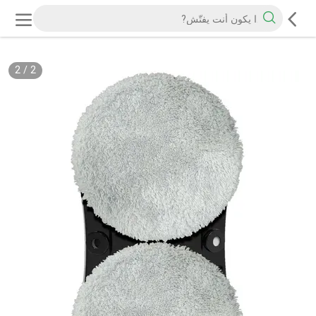
2
/
2