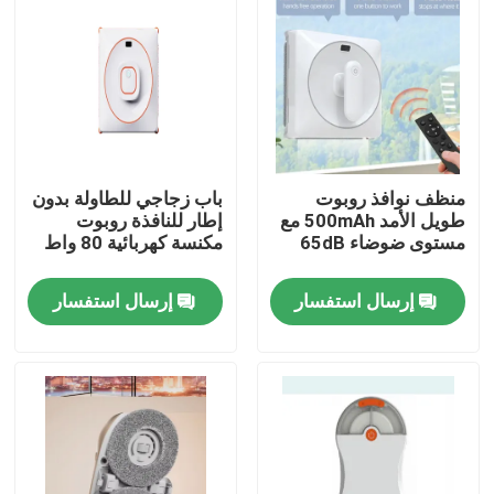
منظف نوافذ روبوت
باب زجاجي للطاولة بدون
طويل الأمد 500mAh مع
إطار للنافذة روبوت
مستوى ضوضاء 65dB
مكنسة كهربائية 80 واط
إرسال استفسار
إرسال استفسار
بيت
منتجات
أشرطة فيديو