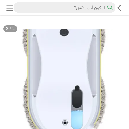
2
/
2