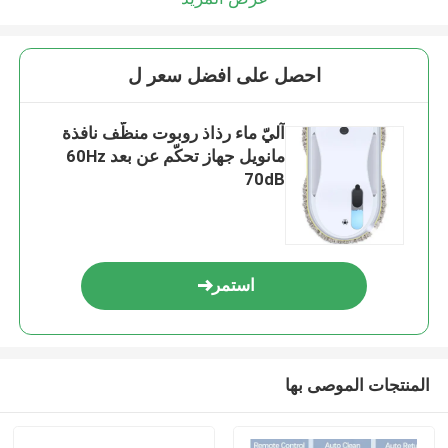
احصل على افضل سعر ل
آليّ ماء رذاذ روبوت منظّف نافذة
مانويل جهاز تحكّم عن بعد 60Hz
70dB
استمر
المنتجات الموصى بها