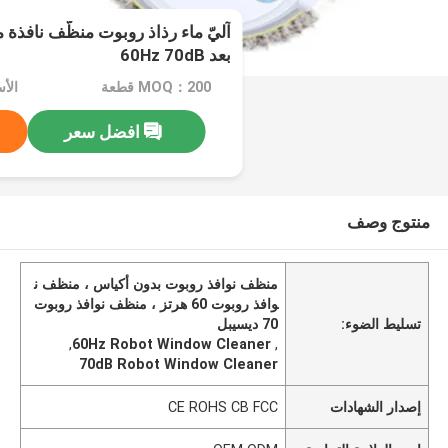
آليّ ماء رذاذ روبوت منظّف نافذة 
بعد 60Hz 70dB
MOQ：200 قطعة
الأسعا
افضل سعر
منتوج وصف
منظف ​​نوافذ روبوت بدون أكياس ، منظف ن
وافذ روبوت 60 هرتز ، منظف نوافذ روبوت
تسليط الضوء:
70 ديسيبل
,
60Hz Robot Window Cleaner
,
70dB Robot Window Cleaner
إصدار الشهادات
CE ROHS CB FCC