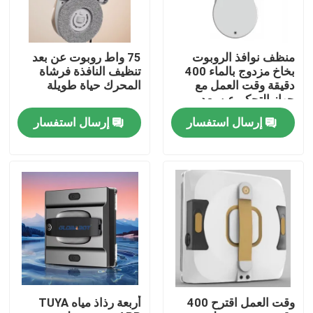
معلومات عنا
منظف ​​نوافذ الروبوت
75 واط روبوت عن بعد
بخاخ مزدوج بالماء 400
تنظيف النافذة فرشاة
جولة في المعمل
دقيقة وقت العمل مع
المحرك حياة طويلة
جهاز التحكم عن بعد
إرسال استفسار
إرسال استفسار
رقابة جودة
اطلب اقتباس
الروبوت مكنسة كهربائية
منظف ​​نوافذ الروبوت
وقت العمل اقترح 400
أربعة رذاذ مياه TUYA