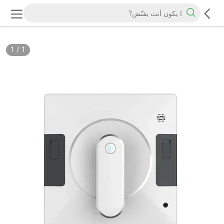
1
/
1