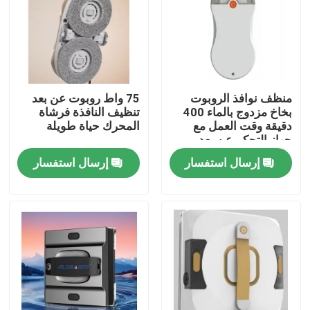
معلومات عنا
جولة في المعمل
منظف ​​نوافذ الروبوت
75 واط روبوت عن بعد
بخاخ مزدوج بالماء 400
تنظيف النافذة فرشاة
دقيقة وقت العمل مع
المحرك حياة طويلة
رقابة جودة
جهاز التحكم عن بعد
إرسال استفسار
إرسال استفسار
اطلب اقتباس
الروبوت مكنسة كهربائية
منظف ​​نوافذ الروبوت