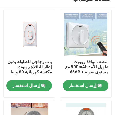
منظف نوافذ روبوت
باب زجاجي للطاولة بدون
طويل الأمد 500mAh مع
إطار للنافذة روبوت
مستوى ضوضاء 65dB
مكنسة كهربائية 80 واط
بيت
إرسال استفسار
إرسال استفسار
منتجات
أشرطة فيديو