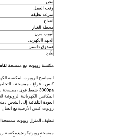
مص
وقت العمل
سرعة نظيفة
انتفاخ
محطة الغبار
أنبوب مرن
الجهد االكهربى
صندوق داستن
طَرد
مكنسة روبوت مع ممسحة
تفاص
المماسح الروبوت المكنسة الكهر
كنس ، فراغ ، ممسحة ، التخلص 
3000pa شفط قوي ،
ممسحة ر
المكانس الكهربائية الروبوتية ل
العودة التلقائية إلى الشحن ،
منظ
روبوت كنس الأرضية
مع اتصال Wifi (Tuya APP) ، خزان المياه (المسح)
تنظيف المنزل روبوت ممسحة
ا
ممسحة روبوت
يكون
جيد
مكنسة رو