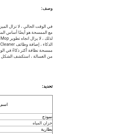
وصف:
في الوقت الحالي ، لا تزال المي
مع الممسحة هو أيضًا أساس المن
لذلك ، لا يزال اتجاه تطوير Robot Mop المستقبلي للروبوت الكاسح بحاجة إلى التركيز على تحسين المنتج
الذكاء ، إضافة وظائف Robot Mop Cleaner مثل موقع مصدر الصوت ، والتعرف على الأثاث ، وما إلى ذلك لصنع الروبوت
ممسحة نظافة أكثر ذكاءً.في الوق
من الغسالة ، استكشف الشكل ال
تحديد:
اسم ا
نموذج
خزان المياه
بطارية