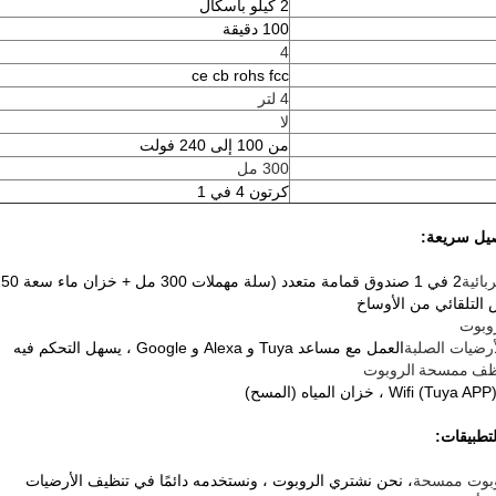
2 كيلو باسكال
100 دقيقة
4
ce cb rohs fcc
4 لتر
لا
من 100 إلى 240 فولت
300 مل
كرتون 4 في 1
يل سريعة:
بائية
2 في 1 صندوق قمامة متعدد (سلة مهملات 300 مل + خزان ماء سعة 250 مل)
التلقائي من الأوساخ
وبوت
لأرضيات الصلبة
العمل مع مساعد Tuya و Alexa و Google ، يسهل التحكم فيه
ف ​​ممسحة الروبوت
لتطبيقات:
بوت ممسحة
، نحن نشتري الروبوت ، ونستخدمه دائمًا في تنظيف الأرضيات