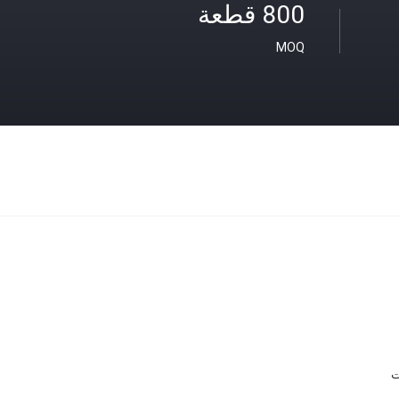
800 قطعة
MOQ
ت