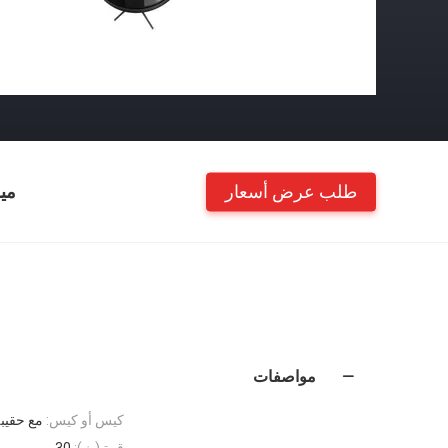
طلب عرض أسعار
مي
مواصفات
كيس أو كيس:
مع حقيب
قوة (ث):
30