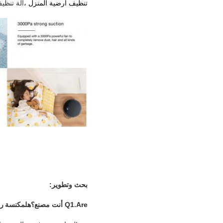
تنظيف أرضية المنزل ،
آلة تنظي
بحث وتطوير:
Q1.Are أنت مصنع؟هل
مكنسة ر