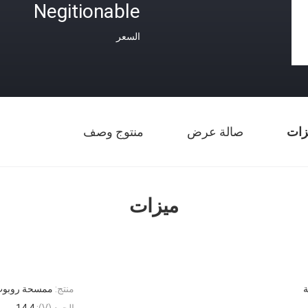
Negitionable
السعر
زات
صالة عرض
منتوج وصف
ميزات
ة
منتج:
ممسحة روبو
الجهد (V):
14.4