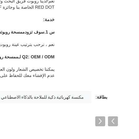
نعم!لدينا روبوت فريق البحث وا
RED DOT الخاصة بنا وجائزة IF
خدمة:
س 1.سوف تزود
ممسحة روبوت
ع
نعم ، نرحب بترتيب عينة روبوت الفراغ
Q2: OEM / ODM لـ
ممسحة روب
يمكننا تخصيص الشعار ولون العبو
عدم الإفشاء معك للحفاظ على 
بطاقة:
مكنسة كهربائية ذكية للملاحة بالذكاء الاصطناعي